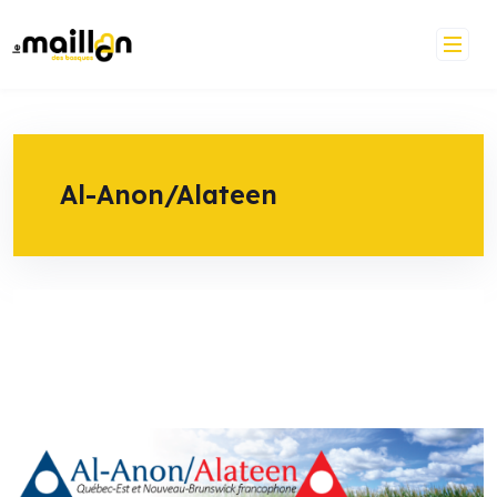
Skip
to
content
Al-Anon/Alateen