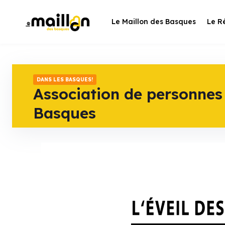
Skip
to
Le Maillon des Basques
Le R
content
DANS LES BASQUES!
Association de personnes 
Basques