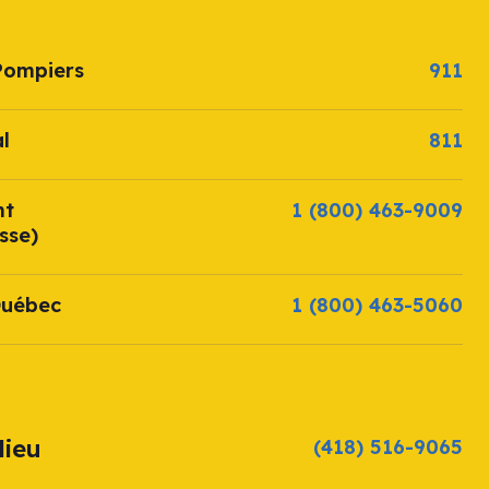
Pompiers
911
l
811
nt
1 (800) 463-9009
sse)
Québec
1 (800) 463-5060
lieu
(418) 516-9065