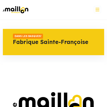
Skip
to
content
DANS LES BASQUES!
Fabrique Sainte-Françoise