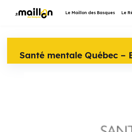
Skip
to
Le Maillon des Basques
Le R
content
Santé mentale Québec – 