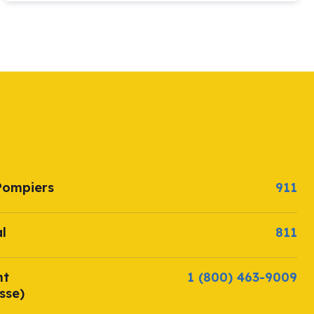
Pompiers
911
l
811
nt
1 (800) 463-9009
sse)