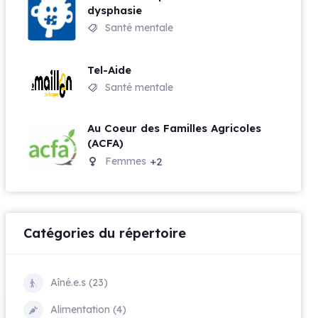
dysphasie
Santé mentale
Tel-Aide
Santé mentale
Au Coeur des Familles Agricoles
(ACFA)
Femmes
+2
Catégories du répertoire
Aîné.e.s (23)
Alimentation (4)