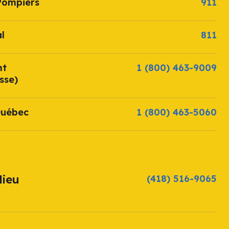
Pompiers
911
l
811
nt
1 (800) 463-9009
sse)
Québec
1 (800) 463-5060
lieu
(418) 516-9065