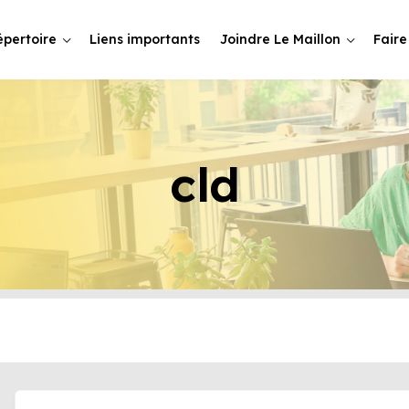
épertoire
Liens importants
Joindre Le Maillon
Faire
cld