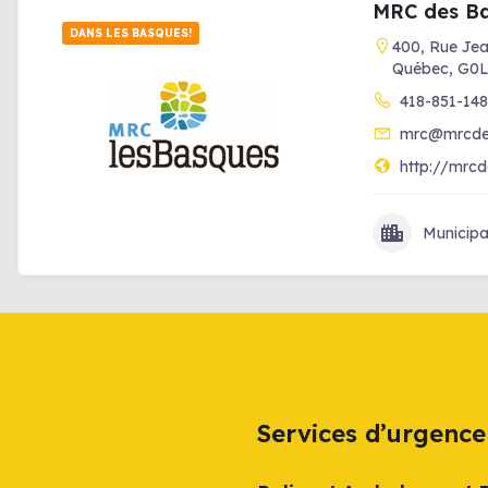
MRC des B
DANS LES BASQUES!
400, Rue Jea
Québec, G0L
418-851-148
mrc@mrcde
http://mrc
Municipa
Services d’urgence