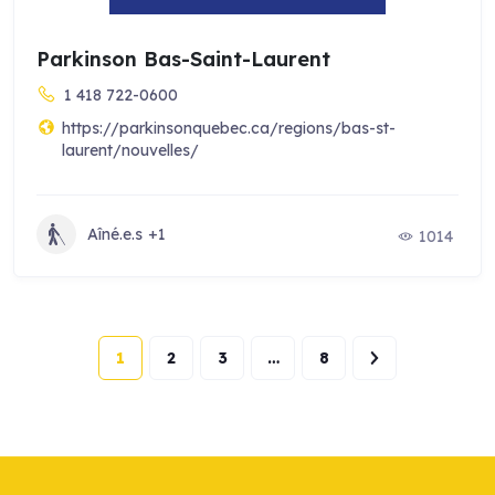
Parkinson Bas-Saint-Laurent
1 418 722-0600
https://parkinsonquebec.ca/regions/bas-st-
laurent/nouvelles/
Aîné.e.s
+1
1014
1
2
3
…
8