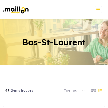
Skip
to
content
Bas-St-Laurent
47
Items trouvés
Trier par