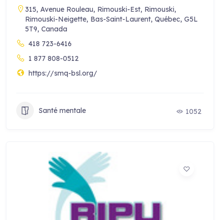
315, Avenue Rouleau, Rimouski-Est, Rimouski,
Rimouski-Neigette, Bas-Saint-Laurent, Québec, G5L
5T9, Canada
418 723-6416
1 877 808-0512
https://smq-bsl.org/
Santé mentale
1052