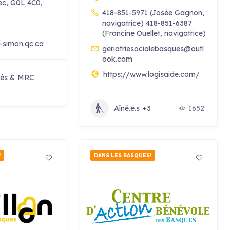
ec, G0L 4C0,
418-851-5971 (Josée Gagnon,
navigatrice) 418-851-6387
(Francine Ouellet, navigatrice)
-simon.qc.ca
geriatriesocialebasques@outl
ook.com
https://www.logisaide.com/
ités & MRC
Aîné.e.s
+3
1652
!
DANS LES BASQUES!