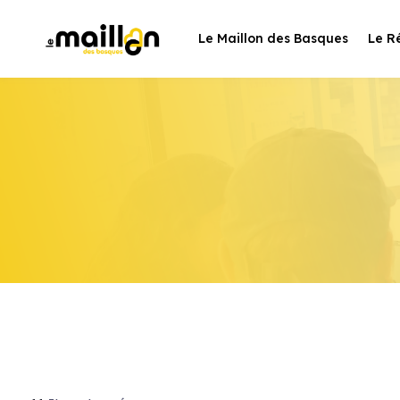
Skip
to
Le Maillon des Basques
Le R
content