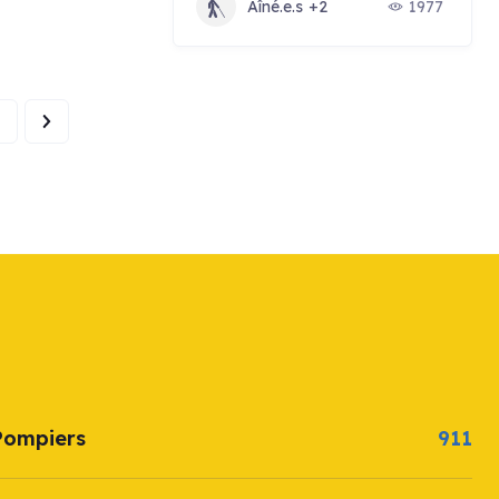
Aîné.e.s
+2
1977
Pompiers
911