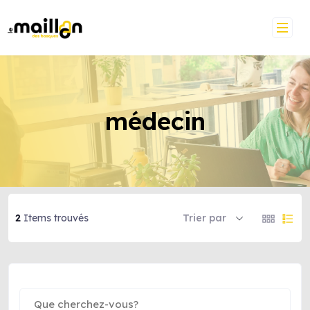
médecin
2
Items trouvés
Trier par