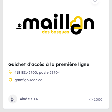
Guichet d’accès à la première ligne
418 851-3700, poste 59704
gamf.gouv.qc.ca
Aîné.e.s
+4
1000